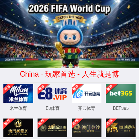
中国·yl88858永利|集团有限公
司-Official website
Error
info:
API_Error
URL:
to use
HTTPS
XML 地图