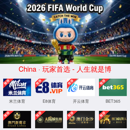
中国·yl88858永利|集团有限公
司-Official website
Error
info:
API_Error
URL:
to use
HTTPS
XML 地图