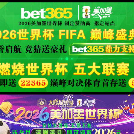
cial website
XML 地图